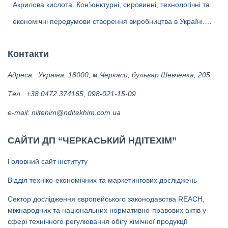
Акрилова кислота. Кон’юнктурні, сировинні, технологічні та
Україні
економічні передумови створення виробництва в Україні.
Альтернативні біотехнології одержання акрилової кислоти та
Контакти
ліцензіари.
Адреса: Україна, 18000, м.Черкаси, бульвар Шевченка, 205
Тел.: +38 0472 374165, 098-021-15-09
е-mail: niitehim@nditekhim.com.ua
САЙТИ ДП “ЧЕРКАСЬКИЙ НДІТЕХІМ”
Головний сайт інституту
Відділ техніко-економічних та маркетингових досліджень
Сектор дослідження європейського законодавства REACH,
міжнародних та національних нормативно-правових актів у
сфері технічного регулювання обігу хімічної продукції