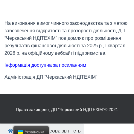
На виконання вимог чинного законодавства та з метою
забезпечення відкритості та прозорості діяльності, ДП
“Черкаський НДІТЕХІМ” повідомляє про розміщення
результатів фінансової діяльності за 2025 р., І квартал
2026 р. на офіційному вебсайті підприємства.
Інформація доступна за посиланням
Адміністрація ДП “Черкаський НДІТЕХІМ”
Права захищено, ДП "Черкаський НДІТЕХІМ"© 2021
Головна
/
Фінансова звітність
Українська