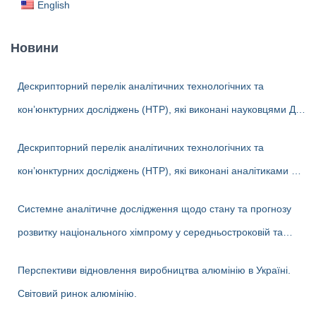
English
Новини
Дескрипторний перелік аналітичних технологічних та
кон’юнктурних досліджень (НТР), які виконані науковцями ДП
«Черкаський НДІТЕХІМ» у 2022-2026 рр.
Дескрипторний перелік аналітичних технологічних та
кон’юнктурних досліджень (НТР), які виконані аналітиками ДП
«Черкаський НДІТЕХІМ» у першому півріччі 2026 р.
Системне аналітичне дослідження щодо стану та прогнозу
розвитку національного хімпрому у середньостроковій та
довгостроковій перспективі
Перспективи відновлення виробництва алюмінію в Україні.
Світовий ринок алюмінію.