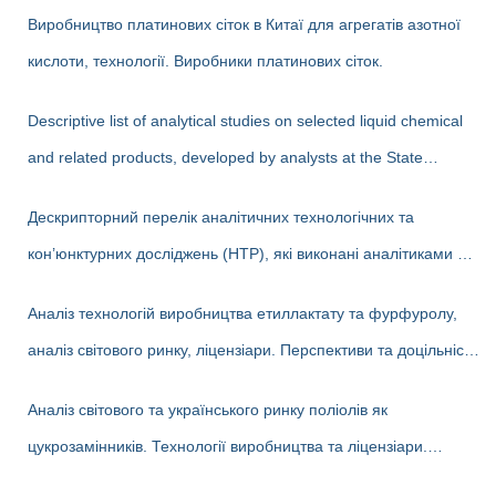
Виробництво платинових сіток в Китаї для агрегатів азотної
кислоти, технології. Виробники платинових сіток.
Descriptive list of analytical studies on selected liquid chemical
and related products, developed by analysts at the State
Enterprise «Cherkasy Research Institute of Technical and
Дескрипторний перелік аналітичних технологічних та
Economic Information in the Chemical Industry» in 2023-2025
кон’юнктурних досліджень (НТР), які виконані аналітиками ДП
(EN version)
«Черкаський НДІТЕХІМ» у 2022-2025 рр.
Аналіз технологій виробництва етиллактату та фурфуролу,
аналіз світового ринку, ліцензіари. Перспективи та доцільність
створення виробництв в Україні
Аналіз світового та українського ринку поліолів як
цукрозамінників. Технології виробництва та ліцензіари.
Перспективи та доцільність створення виробництва поліолів в