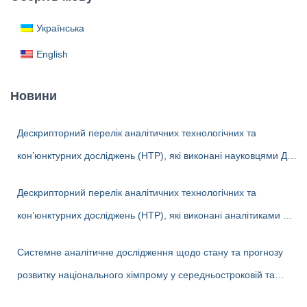
:
Українська
English
Новини
Дескрипторний перелік аналітичних технологічних та
кон’юнктурних досліджень (НТР), які виконані науковцями ДП
«Черкаський НДІТЕХІМ» у 2022-2026 рр.
Дескрипторний перелік аналітичних технологічних та
кон’юнктурних досліджень (НТР), які виконані аналітиками ДП
«Черкаський НДІТЕХІМ» у першому півріччі 2026 р.
Системне аналітичне дослідження щодо стану та прогнозу
розвитку національного хімпрому у середньостроковій та
довгостроковій перспективі