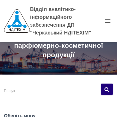
Відділ аналітико-
інформаційного
забезпечення ДП
П
Е
"Черкаський НДІТЕХІМ"
Довідник виробників
Р
Е
парфюмерно-косметичної
М
К
продукції
Н
У
Т
И
Н
А
В
П
І
Пошук …
о
Г
А
ш
Ц
у
І
к
Ю
Оберіть мову