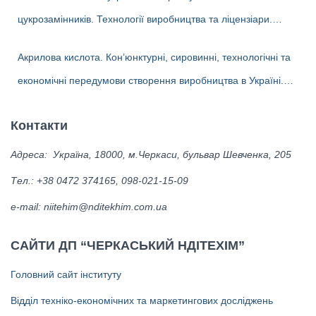
цукрозамінників. Технології виробництва та ліцензіари.
Перспективи та доцільність створення виробництва поліолів в
Акрилова кислота. Кон’юнктурні, сировинні, технологічні та
Україні
економічні передумови створення виробництва в Україні.
Альтернативні біотехнології одержання акрилової кислоти та
Контакти
ліцензіари.
Адреса: Україна, 18000, м.Черкаси, бульвар Шевченка, 205
Тел.: +38 0472 374165, 098-021-15-09
е-mail: niitehim@nditekhim.com.ua
САЙТИ ДП “ЧЕРКАСЬКИЙ НДІТЕХІМ”
Головний сайт інституту
Відділ техніко-економічних та маркетингових досліджень