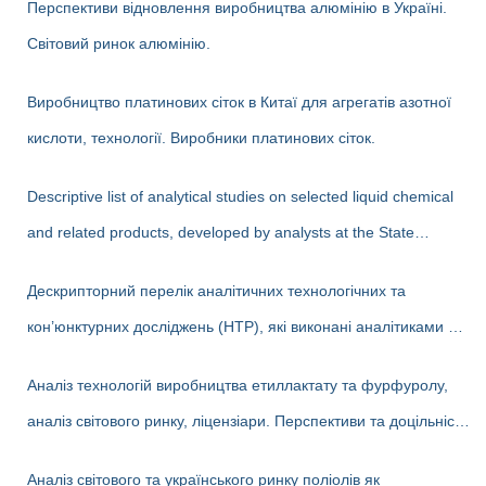
Перспективи відновлення виробництва алюмінію в Україні.
Світовий ринок алюмінію.
Виробництво платинових сіток в Китаї для агрегатів азотної
кислоти, технології. Виробники платинових сіток.
Descriptive list of analytical studies on selected liquid chemical
and related products, developed by analysts at the State
Enterprise «Cherkasy Research Institute of Technical and
Дескрипторний перелік аналітичних технологічних та
Economic Information in the Chemical Industry» in 2023-2025
кон’юнктурних досліджень (НТР), які виконані аналітиками ДП
(EN version)
«Черкаський НДІТЕХІМ» у 2022-2025 рр.
Аналіз технологій виробництва етиллактату та фурфуролу,
аналіз світового ринку, ліцензіари. Перспективи та доцільність
створення виробництв в Україні
Аналіз світового та українського ринку поліолів як