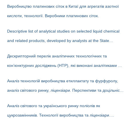
Виробництво платинових сіток в Китаї для агрегатів азотної
кислоти, технології. Виробники платинових сіток.
Descriptive list of analytical studies on selected liquid chemical
and related products, developed by analysts at the State
Enterprise «Cherkasy Research Institute of Technical and
Дескрипторний перелік аналітичних технологічних та
Economic Information in the Chemical Industry» in 2023-2025
кон’юнктурних досліджень (НТР), які виконані аналітиками ДП
(EN version)
«Черкаський НДІТЕХІМ» у 2022-2025 рр.
Аналіз технологій виробництва етиллактату та фурфуролу,
аналіз світового ринку, ліцензіари. Перспективи та доцільність
створення виробництв в Україні
Аналіз світового та українського ринку поліолів як
цукрозамінників. Технології виробництва та ліцензіари.
Перспективи та доцільність створення виробництва поліолів в