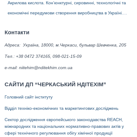
Акрилова кислота. Кон’юнктурні, сировинні, технологічні та
Україні
економічні передумови створення виробництва в Україні.
Альтернативні біотехнології одержання акрилової кислоти та
Контакти
ліцензіари.
Адреса: Україна, 18000, м.Черкаси, бульвар Шевченка, 205
Тел.: +38 0472 374165, 098-021-15-09
е-mail: niitehim@nditekhim.com.ua
САЙТИ ДП “ЧЕРКАСЬКИЙ НДІТЕХІМ”
Головний сайт інституту
Відділ техніко-економічних та маркетингових досліджень
Сектор дослідження європейського законодавства REACH,
міжнародних та національних нормативно-правових актів у
сфері технічного регулювання обігу хімічної продукції