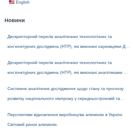
English
Новини
Дескрипторний перелік аналітичних технологічних та
кон’юнктурних досліджень (НТР), які виконані науковцями ДП
«Черкаський НДІТЕХІМ» у 2022-2026 рр.
Дескрипторний перелік аналітичних технологічних та
кон’юнктурних досліджень (НТР), які виконані аналітиками ДП
«Черкаський НДІТЕХІМ» у першому півріччі 2026 р.
Системне аналітичне дослідження щодо стану та прогнозу
розвитку національного хімпрому у середньостроковій та
довгостроковій перспективі
Перспективи відновлення виробництва алюмінію в Україні.
Світовий ринок алюмінію.