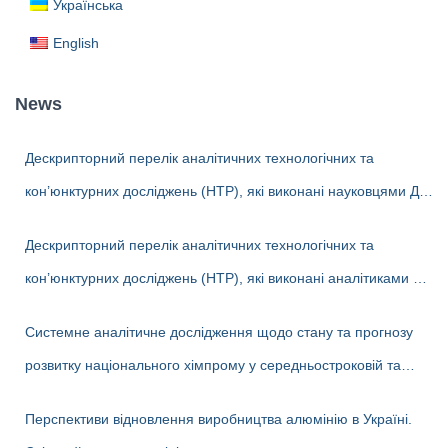
Українська
o
r
English
:
News
Дескрипторний перелік аналітичних технологічних та
кон’юнктурних досліджень (НТР), які виконані науковцями ДП
«Черкаський НДІТЕХІМ» у 2022-2026 рр.
Дескрипторний перелік аналітичних технологічних та
кон’юнктурних досліджень (НТР), які виконані аналітиками ДП
«Черкаський НДІТЕХІМ» у першому півріччі 2026 р.
Системне аналітичне дослідження щодо стану та прогнозу
розвитку національного хімпрому у середньостроковій та
довгостроковій перспективі
Перспективи відновлення виробництва алюмінію в Україні.