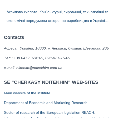
Перспективи та доцільність створення виробництва поліолів в
Акрилова кислота. Кон’юнктурні, сировинні, технологічні та
Україні
економічні передумови створення виробництва в Україні.
Альтернативні біотехнології одержання акрилової кислоти та
Contacts
ліцензіари.
Адреса: Україна, 18000, м.Черкаси, бульвар Шевченка, 205
Тел.: +38 0472 374165, 098-021-15-09
е-mail: niitehim@nditekhim.com.ua
SE "CHERKASY NDITEKHIM" WEB-SITES
Main website of the institute
Department of Economic and Marketing Research
Sector of research of the European legislation REACH,