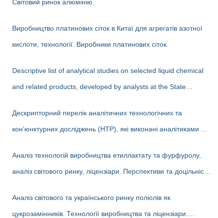
Світовий ринок алюмінію.
Виробництво платинових сіток в Китаї для агрегатів азотної
кислоти, технології. Виробники платинових сіток.
Descriptive list of analytical studies on selected liquid chemical
and related products, developed by analysts at the State
Enterprise «Cherkasy Research Institute of Technical and
Дескрипторний перелік аналітичних технологічних та
Economic Information in the Chemical Industry» in 2023-2025
кон’юнктурних досліджень (НТР), які виконані аналітиками ДП
(EN version)
«Черкаський НДІТЕХІМ» у 2022-2025 рр.
Аналіз технологій виробництва етиллактату та фурфуролу,
аналіз світового ринку, ліцензіари. Перспективи та доцільність
створення виробництв в Україні
Аналіз світового та українського ринку поліолів як
цукрозамінників. Технології виробництва та ліцензіари.