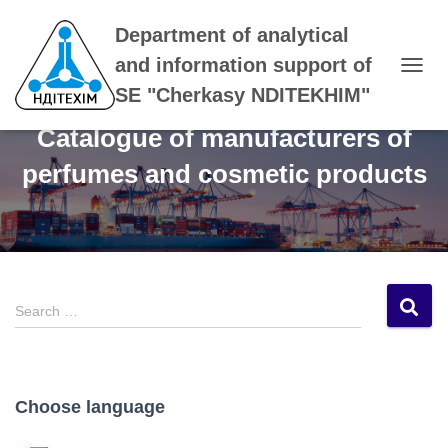
Department of analytical
and information support of
T
SE "Cherkasy NDITEKHIM"
O
G
Catalogue of manufacturers of
G
L
perfumes and cosmetic products
E
N
A
V
I
G
A
S
T
Search …
e
I
a
O
N
r
c
Choose language
h
f