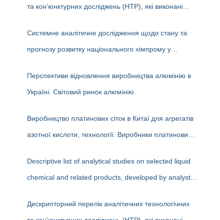
та кон’юнктурних досліджень (НТР), які виконані
аналітиками ДП «Черкаський НДІТЕХІМ» у першому
Системне аналітичне дослідження щодо стану та
півріччі 2026 р.
прогнозу розвитку національного хімпрому у
середньостроковій та довгостроковій перспективі
Перспективи відновлення виробництва алюмінію в
Україні. Світовий ринок алюмінію.
Виробництво платинових сіток в Китаї для агрегатів
азотної кислоти, технології. Виробники платинових
сіток.
Descriptive list of analytical studies on selected liquid
chemical and related products, developed by analysts
at the State Enterprise «Cherkasy Research Institute
Дескрипторний перелік аналітичних технологічних
of Technical and Economic Information in the Chemical