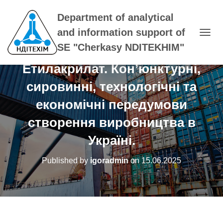
Department of analytical
and information support of
T
SE "Cherkasy NDITEKHIM"
O
G
Етилакрилат. Кон’юнктурні,
G
L
сировинні, технологічні та
E
N
економічні передумови
A
V
створення виробництва в
I
G
Україні.
A
T
Published by
igoradmin
on
15.06.2025
I
O
N