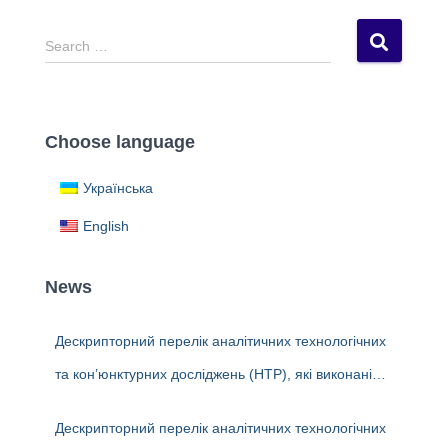
S
Search …
e
a
r
c
Choose language
h
f
Українська
o
r
English
:
News
Дескрипторний перелік аналітичних технологічних
та кон’юнктурних досліджень (НТР), які виконані
науковцями ДП «Черкаський НДІТЕХІМ» у 2022-
Дескрипторний перелік аналітичних технологічних
2026 рр.