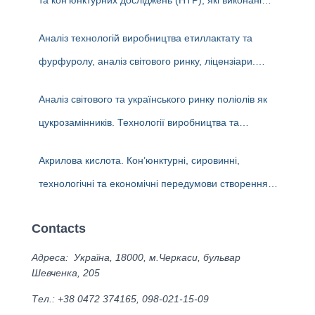
та кон’юнктурних досліджень (НТР), які виконані
Industry» in 2023-2025 (EN version)
аналітиками ДП «Черкаський НДІТЕХІМ» у 2022-
Аналіз технологій виробництва етиллактату та
2025 рр.
фурфуролу, аналіз світового ринку, ліцензіари.
Перспективи та доцільність створення виробництв в
Аналіз світового та українського ринку поліолів як
Україні
цукрозамінників. Технології виробництва та
ліцензіари. Перспективи та доцільність створення
Акрилова кислота. Кон’юнктурні, сировинні,
виробництва поліолів в Україні
технологічні та економічні передумови створення
виробництва в Україні. Альтернативні біотехнології
Contacts
одержання акрилової кислоти та ліцензіари.
Адреса: Україна, 18000, м.Черкаси, бульвар
Шевченка, 205
Тел.: +38 0472 374165, 098-021-15-09