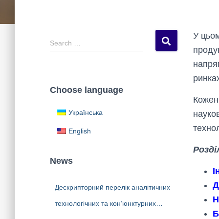
У цьом
S
Search …
продук
e
a
напря
r
ринках
c
Choose language
h
Кожен 
f
Українська
науков
o
r
техно
English
:
Розді
News
І
Д
Дескрипторний перелік аналітичних
Н
технологічних та кон’юнктурних
Б