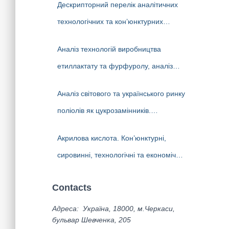
Дескрипторний перелік аналітичних
State Enterprise «Cherkasy Research
технологічних та кон’юнктурних
Institute of Technical and Economic
досліджень (НТР), які виконані
Information in the Chemical Industry» in
Аналіз технологій виробництва
аналітиками ДП «Черкаський
2023-2025 (EN version)
етиллактату та фурфуролу, аналіз
НДІТЕХІМ» у 2022-2025 рр.
світового ринку, ліцензіари.
Аналіз світового та українського ринку
Перспективи та доцільність створення
поліолів як цукрозамінників.
виробництв в Україні
Технології виробництва та ліцензіари.
Акрилова кислота. Кон’юнктурні,
Перспективи та доцільність створення
сировинні, технологічні та економічні
виробництва поліолів в Україні
передумови створення виробництва в
Contacts
Україні. Альтернативні біотехнології
одержання акрилової кислоти та
Адреса: Україна, 18000, м.Черкаси,
бульвар Шевченка, 205
ліцензіари.