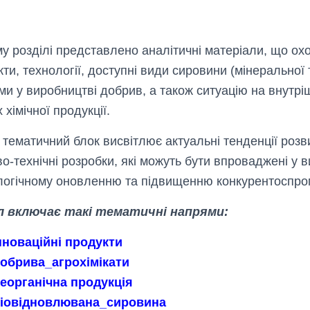
у розділі представлено аналітичні матеріали, що ох
ти, технології, доступні види сировини (мінеральної
ми у виробництві добрив, а також ситуацію на внутр
 хімічної продукції.
тематичний блок висвітлює актуальні тенденції розви
о-технічні розробки, які можуть бути впроваджені у 
логічному оновленню та підвищенню конкурентоспром
л включає такі тематичні напрями:
нноваційні продукти
обрива_агрохімікати
еорганічна продукція
іовідновлювана_сировина