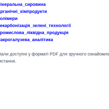
інеральна_сировина
рганічні_хімпродукти
олімери
екарбонізація_зелені_технології
ромислова_ліквідна_продукція
акрогалузева_аналітика
іали доступні у форматі PDF для зручного ознайомл
истання.