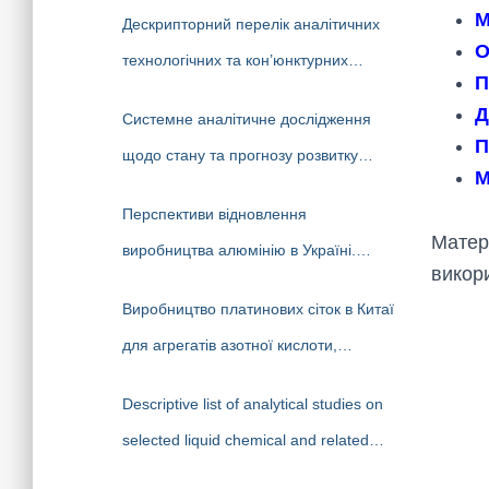
досліджень (НТР), які виконані
М
Дескрипторний перелік аналітичних
науковцями ДП «Черкаський
О
технологічних та кон’юнктурних
НДІТЕХІМ» у 2022-2026 рр.
П
досліджень (НТР), які виконані
Д
Системне аналітичне дослідження
аналітиками ДП «Черкаський
П
щодо стану та прогнозу розвитку
НДІТЕХІМ» у першому півріччі 2026 р.
М
національного хімпрому у
Перспективи відновлення
середньостроковій та довгостроковій
Матер
виробництва алюмінію в Україні.
перспективі
викор
Світовий ринок алюмінію.
Виробництво платинових сіток в Китаї
для агрегатів азотної кислоти,
технології. Виробники платинових
Descriptive list of analytical studies on
сіток.
selected liquid chemical and related
products, developed by analysts at the