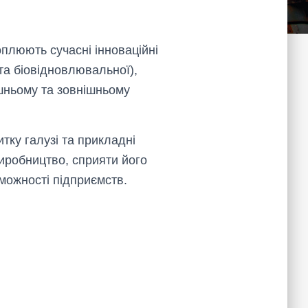
оплюють сучасні інноваційні
 та біовідновлювальної),
ішньому та зовнішньому
тку галузі та прикладні
виробництво, сприяти його
ожності підприємств.