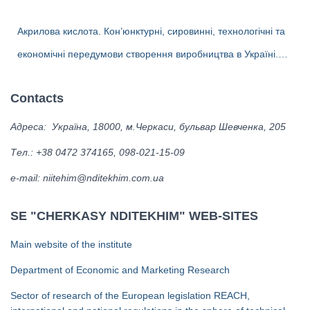
Перспективи та доцільність створення виробництва поліолів в
Акрилова кислота. Кон’юнктурні, сировинні, технологічні та
Україні
економічні передумови створення виробництва в Україні.
Альтернативні біотехнології одержання акрилової кислоти та
Contacts
ліцензіари.
Адреса: Україна, 18000, м.Черкаси, бульвар Шевченка, 205
Тел.: +38 0472 374165, 098-021-15-09
е-mail: niitehim@nditekhim.com.ua
SE "CHERKASY NDITEKHIM" WEB-SITES
Main website of the institute
Department of Economic and Marketing Research
Sector of research of the European legislation REACH,