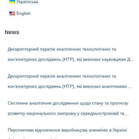
Українська
o
r
English
:
News
Дескрипторний перелік аналітичних технологічних та
кон’юнктурних досліджень (НТР), які виконані науковцями ДП
«Черкаський НДІТЕХІМ» у 2022-2026 рр.
Дескрипторний перелік аналітичних технологічних та
кон’юнктурних досліджень (НТР), які виконані аналітиками ДП
«Черкаський НДІТЕХІМ» у першому півріччі 2026 р.
Системне аналітичне дослідження щодо стану та прогнозу
розвитку національного хімпрому у середньостроковій та
довгостроковій перспективі
Перспективи відновлення виробництва алюмінію в Україні.