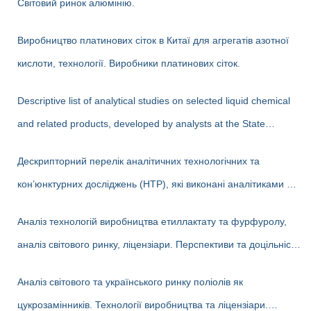
Світовий ринок алюмінію.
Виробництво платинових сіток в Китаї для агрегатів азотної
кислоти, технології. Виробники платинових сіток.
Descriptive list of analytical studies on selected liquid chemical
and related products, developed by analysts at the State
Enterprise «Cherkasy Research Institute of Technical and
Дескрипторний перелік аналітичних технологічних та
Economic Information in the Chemical Industry» in 2023-2025
кон’юнктурних досліджень (НТР), які виконані аналітиками ДП
(EN version)
«Черкаський НДІТЕХІМ» у 2022-2025 рр.
Аналіз технологій виробництва етиллактату та фурфуролу,
аналіз світового ринку, ліцензіари. Перспективи та доцільність
створення виробництв в Україні
Аналіз світового та українського ринку поліолів як
цукрозамінників. Технології виробництва та ліцензіари.