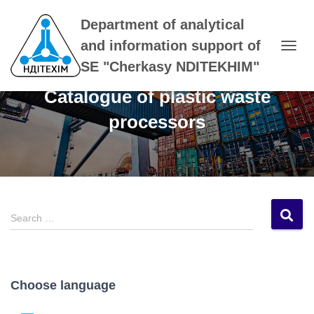
Department of analytical
and information support of
T
SE "Cherkasy NDITEKHIM"
O
G
Catalogue of plastic waste
G
L
processors
E
N
A
V
I
G
A
S
T
Search …
e
I
a
O
N
r
c
Choose language
h
f