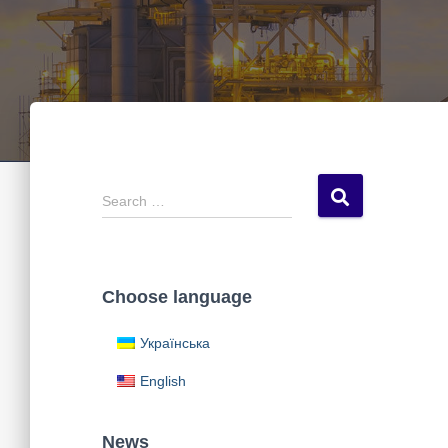
S
Search …
e
a
r
c
Choose language
h
f
Українська
o
r
English
:
News