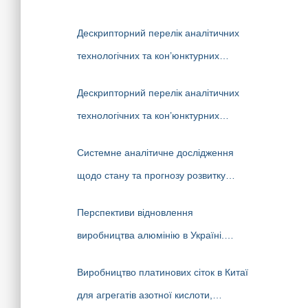
Дескрипторний перелік аналітичних
технологічних та кон’юнктурних
досліджень (НТР), які виконані
Дескрипторний перелік аналітичних
науковцями ДП «Черкаський
технологічних та кон’юнктурних
НДІТЕХІМ» у 2022-2026 рр.
досліджень (НТР), які виконані
Системне аналітичне дослідження
аналітиками ДП «Черкаський
щодо стану та прогнозу розвитку
НДІТЕХІМ» у першому півріччі 2026 р.
національного хімпрому у
Перспективи відновлення
середньостроковій та довгостроковій
виробництва алюмінію в Україні.
перспективі
Світовий ринок алюмінію.
Виробництво платинових сіток в Китаї
для агрегатів азотної кислоти,