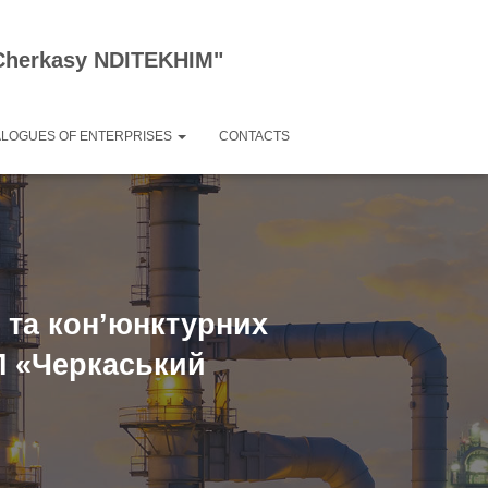
 "Cherkasy NDITEKHIM"
ALOGUES OF ENTERPRISES
CONTACTS
 та кон’юнктурних
ДП «Черкаський