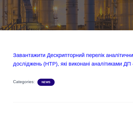
Завантажити Дескрипторний перелік аналітични
досліджень (НТР), які виконані аналітиками ДП
Categories:
NEWS