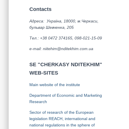
передумови створення виробництва в
Contacts
Україні. Альтернативні біотехнології
одержання акрилової кислоти та
Адреса: Україна, 18000, м.Черкаси,
бульвар Шевченка, 205
ліцензіари.
Тел.: +38 0472 374165, 098-021-15-09
е-mail: niitehim@nditekhim.com.ua
SE "CHERKASY NDITEKHIM"
WEB-SITES
Main website of the institute
Department of Economic and Marketing
Research
Sector of research of the European
legislation REACH, international and
national regulations in the sphere of