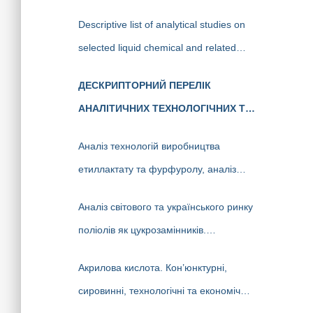
технології. Виробники платинових
Descriptive list of analytical studies on
сіток.
selected liquid chemical and related
products, developed by analysts at the
ДЕСКРИПТОРНИЙ ПЕРЕЛІК
State Enterprise «Cherkasy Research
АНАЛІТИЧНИХ ТЕХНОЛОГІЧНИХ ТА
Institute of Technical and Economic
КОН’ЮНКТУРНИХ ДОСЛІДЖЕНЬ
Information in the Chemical Industry» in
Аналіз технологій виробництва
(НТР), ЯКІ ВИКОНАНІ
2023-2025 (EN version)
етиллактату та фурфуролу, аналіз
АНАЛІТИКАМИ ДП «ЧЕРКАСЬКИЙ
світового ринку, ліцензіари.
НДІТЕХІМ» У 2022-2025 РР.
Аналіз світового та українського ринку
Перспективи та доцільність створення
поліолів як цукрозамінників.
виробництв в Україні
Технології виробництва та ліцензіари.
Акрилова кислота. Кон’юнктурні,
Перспективи та доцільність створення
сировинні, технологічні та економічні
виробництва поліолів в Україні