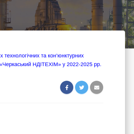
х технологічних та кон’юнктурних
 «Черкаський НДІТЕХІМ» у 2022-2025 рр.