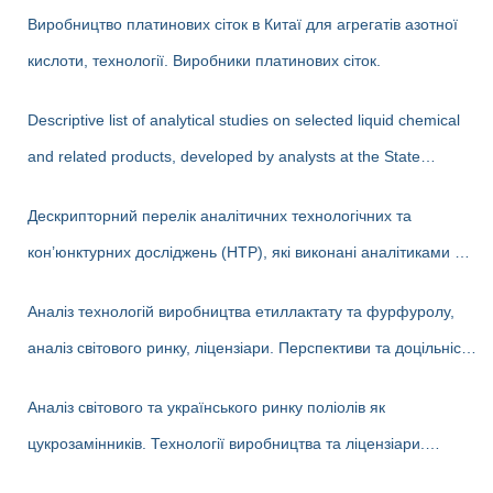
Виробництво платинових сіток в Китаї для агрегатів азотної
кислоти, технології. Виробники платинових сіток.
Descriptive list of analytical studies on selected liquid chemical
and related products, developed by analysts at the State
Enterprise «Cherkasy Research Institute of Technical and
Дескрипторний перелік аналітичних технологічних та
Economic Information in the Chemical Industry» in 2023-2025
кон’юнктурних досліджень (НТР), які виконані аналітиками ДП
(EN version)
«Черкаський НДІТЕХІМ» у 2022-2025 рр.
Аналіз технологій виробництва етиллактату та фурфуролу,
аналіз світового ринку, ліцензіари. Перспективи та доцільність
створення виробництв в Україні
Аналіз світового та українського ринку поліолів як
цукрозамінників. Технології виробництва та ліцензіари.
Перспективи та доцільність створення виробництва поліолів в