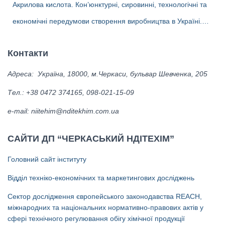
Акрилова кислота. Кон’юнктурні, сировинні, технологічні та
Україні
економічні передумови створення виробництва в Україні.
Альтернативні біотехнології одержання акрилової кислоти та
Контакти
ліцензіари.
Адреса: Україна, 18000, м.Черкаси, бульвар Шевченка, 205
Тел.: +38 0472 374165, 098-021-15-09
е-mail: niitehim@nditekhim.com.ua
САЙТИ ДП “ЧЕРКАСЬКИЙ НДІТЕХІМ”
Головний сайт інституту
Відділ техніко-економічних та маркетингових досліджень
Сектор дослідження європейського законодавства REACH,
міжнародних та національних нормативно-правових актів у
сфері технічного регулювання обігу хімічної продукції