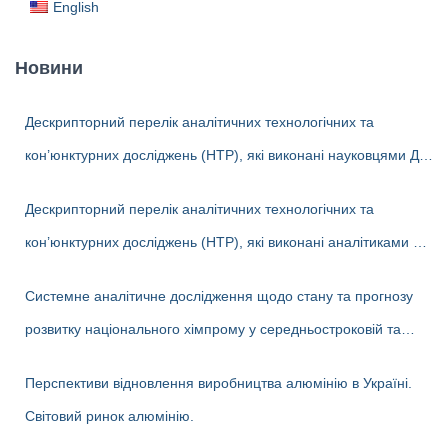
English
Новини
Дескрипторний перелік аналітичних технологічних та
кон’юнктурних досліджень (НТР), які виконані науковцями ДП
«Черкаський НДІТЕХІМ» у 2022-2026 рр.
Дескрипторний перелік аналітичних технологічних та
кон’юнктурних досліджень (НТР), які виконані аналітиками ДП
«Черкаський НДІТЕХІМ» у першому півріччі 2026 р.
Системне аналітичне дослідження щодо стану та прогнозу
розвитку національного хімпрому у середньостроковій та
довгостроковій перспективі
Перспективи відновлення виробництва алюмінію в Україні.
Світовий ринок алюмінію.