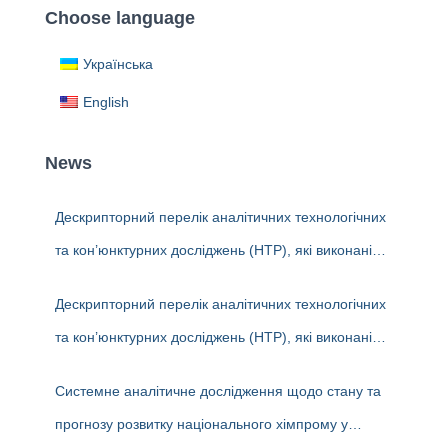
c
Choose language
h
f
Українська
o
r
English
:
News
Дескрипторний перелік аналітичних технологічних
та кон’юнктурних досліджень (НТР), які виконані
науковцями ДП «Черкаський НДІТЕХІМ» у 2022-
Дескрипторний перелік аналітичних технологічних
2026 рр.
та кон’юнктурних досліджень (НТР), які виконані
аналітиками ДП «Черкаський НДІТЕХІМ» у першому
Системне аналітичне дослідження щодо стану та
півріччі 2026 р.
прогнозу розвитку національного хімпрому у