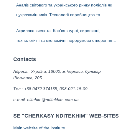
Аналіз світового та українського ринку поліолів як
Україні
цукрозамінників. Технології виробництва та
ліцензіари. Перспективи та доцільність створення
Акрилова кислота. Кон’юнктурні, сировинні,
виробництва поліолів в Україні
технологічні та економічні передумови створення
виробництва в Україні. Альтернативні біотехнології
Contacts
одержання акрилової кислоти та ліцензіари.
Адреса: Україна, 18000, м.Черкаси, бульвар
Шевченка, 205
Тел.: +38 0472 374165, 098-021-15-09
е-mail: niitehim@nditekhim.com.ua
SE "CHERKASY NDITEKHIM" WEB-SITES
Main website of the institute