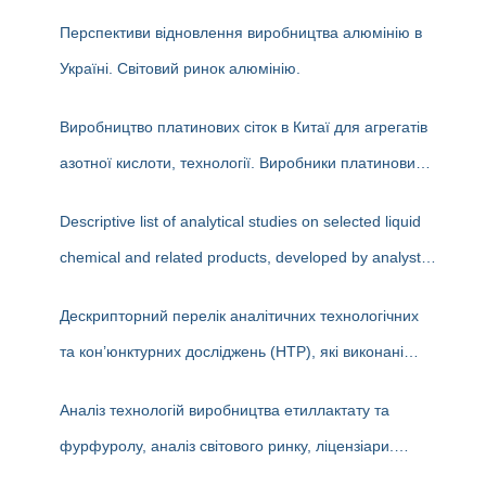
середньостроковій та довгостроковій перспективі
Перспективи відновлення виробництва алюмінію в
Україні. Світовий ринок алюмінію.
Виробництво платинових сіток в Китаї для агрегатів
азотної кислоти, технології. Виробники платинових
сіток.
Descriptive list of analytical studies on selected liquid
chemical and related products, developed by analysts
at the State Enterprise «Cherkasy Research Institute
Дескрипторний перелік аналітичних технологічних
of Technical and Economic Information in the Chemical
та кон’юнктурних досліджень (НТР), які виконані
Industry» in 2023-2025 (EN version)
аналітиками ДП «Черкаський НДІТЕХІМ» у 2022-
Аналіз технологій виробництва етиллактату та
2025 рр.
фурфуролу, аналіз світового ринку, ліцензіари.
Перспективи та доцільність створення виробництв в