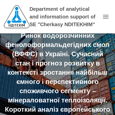
Department of analytical
and information support of
T
SE "Cherkasy NDITEKHIM"
O
G
Ринок водорозчинних
G
L
фенолоформальдегідних смол
E
N
(ВФФС) в Україні. Сучасний
A
V
стан і прогноз розвитку в
I
G
контексті зростання найбільш
A
T
ємного і перспективного
I
споживчого сегменту –
O
N
мінераловатної теплоізоляції.
Короткий аналіз європейського