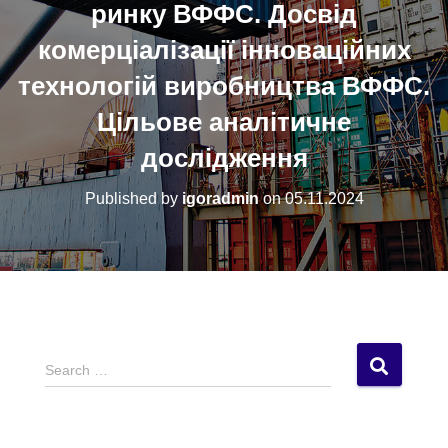
ринку ВФФС. Досвід
комерціалізації інноваційних
технологій виробництва ВФФС.
Цільове аналітичне
дослідження
Published by
igoradmin
on
05.11.2024
S
Search …
e
a
r