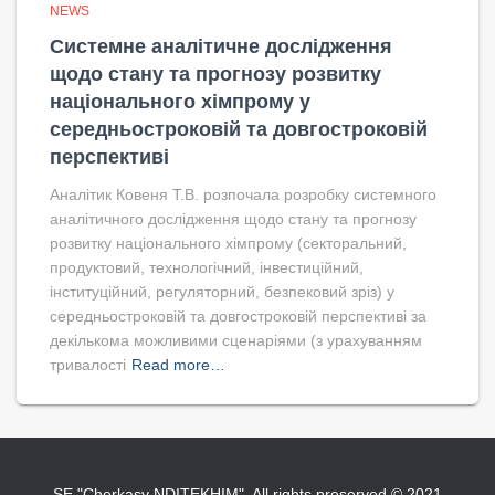
NEWS
Системне аналітичне дослідження
щодо стану та прогнозу розвитку
національного хімпрому у
середньостроковій та довгостроковій
перспективі
Аналітик Ковеня Т.В. розпочала розробку системного
аналітичного дослідження щодо стану та прогнозу
розвитку національного хімпрому (секторальний,
продуктовий, технологічний, інвестиційний,
інституційний, регуляторний, безпековий зріз) у
середньостроковій та довгостроковій перспективі за
декількома можливими сценаріями (з урахуванням
тривалості
Read more…
SE "Cherkasy NDITEKHIM". All rights preserved.© 2021